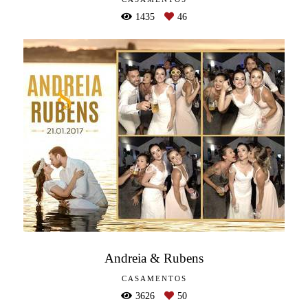
1435
46
Andreia & Rubens
CASAMENTOS
3626
50