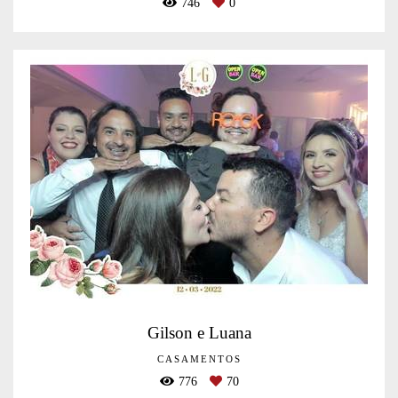
746
0
Gilson e Luana
CASAMENTOS
776
70